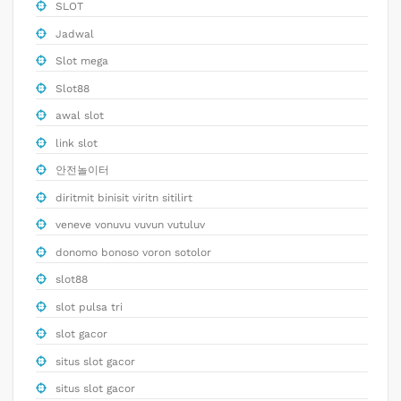
SLOT
Jadwal
Slot mega
Slot88
awal slot
link slot
안전놀이터
diritmit binisit viritn sitilirt
veneve vonuvu vuvun vutuluv
donomo bonoso voron sotolor
slot88
slot pulsa tri
slot gacor
situs slot gacor
situs slot gacor