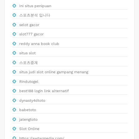
Ini situs penipuan
스포츠분석 입니다
selot gacor
slot777 gacor
reddy anna book club
situs slot
스포츠중계
situs judi slot online gampang menang
Rindutogel
best188 login link alternatif
dynasty4dtoto
babetoto
jatengtoto
Slot Online
https://awtarmedia.com/