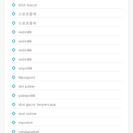
Slot Gacor
스포츠중계
스포츠중계
violin88
violin88
violin88
violin88
unyu168
Mposport
idn poker
yukepo88
slot gacor terpercaya
slot online
mposlot
cendanabet